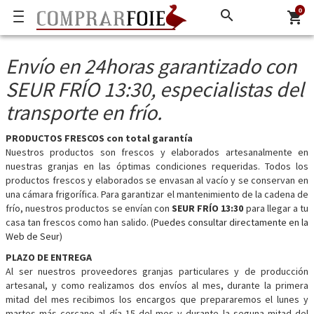
0
search
shopping_cart
Envío en 24horas garantizado con
SEUR FRÍO 13:30, especialistas del
transporte en frío.
PRODUCTOS FRESCOS con total garantía
Nuestros productos son frescos y elaborados artesanalmente en
nuestras granjas en las óptimas condiciones requeridas. Todos los
productos frescos y elaborados se envasan al vacío y se conservan en
una cámara frigorífica. Para garantizar el mantenimiento de la cadena de
frío, nuestros productos se envían con
SEUR FRÍO 13:30
para llegar a tu
casa tan frescos como han salido. (
Puedes consultar directamente en la
Web de Seur
)
PLAZO DE ENTREGA
Al ser nuestros proveedores granjas particulares y de producción
artesanal, y como realizamos dos envíos al mes, durante la primera
mitad del mes recibimos los encargos que prepararemos el lunes y
martes más cercano al día 15 del mes y durante la seguna mitad del