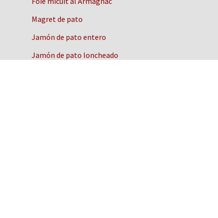
Foie micuit al Armagnac
Magret de pato
Jamón de pato entero
Jamón de pato loncheado
Muslo de pato en confit
Quiénes somos
Cómo funciona
Envíos
Recetas con foie gras de pato
Historia del pato y el foie gras
Preguntas frecuentes
Términos de búsqueda
Contacto