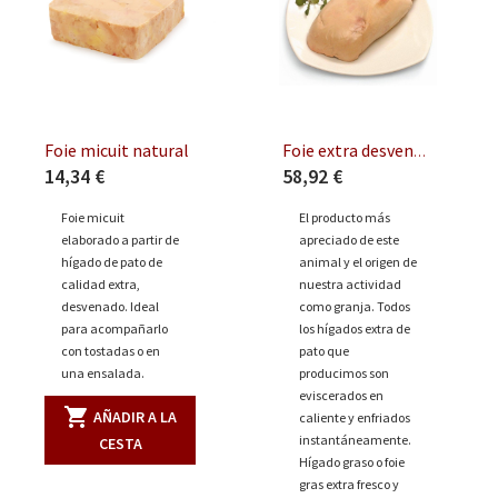
Foie micuit natural
Foie extra desvenado
14,34 €
58,92 €
Foie micuit
El producto más
elaborado a partir de
apreciado de este
hígado de pato de
animal y el origen de
calidad extra,
nuestra actividad
desvenado. Ideal
como granja. Todos
para acompañarlo
los hígados extra de
con tostadas o en
pato que
una ensalada.
producimos son
eviscerados en
shopping_cart
AÑADIR A LA
caliente y enfriados
instantáneamente.
CESTA
Hígado graso o foie
gras extra fresco y