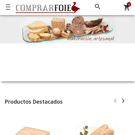
0
search
shopping_cart
Productos Destacados