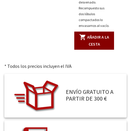
desvenado.
Recompuesto sus
dos lóbulos
compactados lo
envasamos al vacío.
shopping_cart
AÑADIR A LA
CESTA
* Todos los precios incluyen el IVA
ENVÍO GRATUITO A
PARTIR DE 300 €