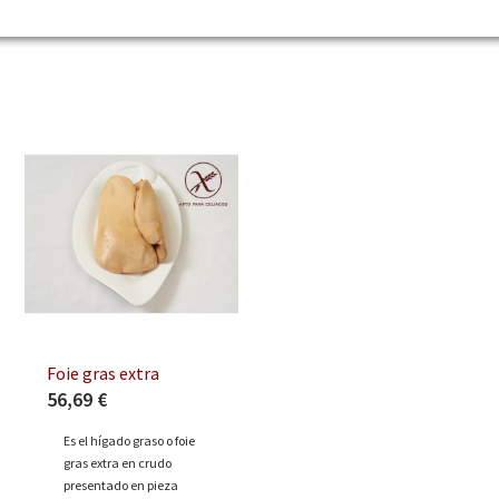
Foie gras extra
56,69 €
Es el hígado graso o foie
gras extra en crudo
presentado en pieza