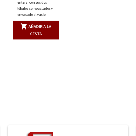
entera, con sus dos
lóbulos compactados y
envasado al vacío.
shopping_cart
AÑADIR A LA
CESTA