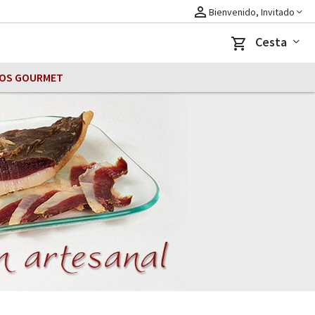
perm_identity
Bienvenido, Invitado
Cesta
shopping_cart
OS GOURMET