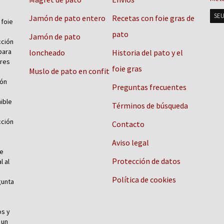
SEU
Jamón de pato entero
Recetas con foie gras de
 foie
pato
Jamón de pato
cción
para
loncheado
Historia del pato y el
ores
foie gras
Muslo de pato en confit
món
Preguntas frecuentes
ible
Términos de búsqueda
cción
Contacto
Aviso legal
de
Protección de datos
l al
Política de cookies
gunta
os y
 un