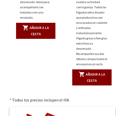
desvenado. Ideal para
nuestra actividad
acompañarlo con
como granja. Todos los
tostadas o en una
hígados extra de pato
ensalada.
que producimos son
eviscerados en caliente
shopping_cart
AÑADIR A LA
y enfriados
instantáneamente.
CESTA
Hígado graso o foie gras
extra fresco y
desvenado.
Recompuesto sus dos
lóbulos compactados lo
envasamos al vacío.
shopping_cart
AÑADIR A LA
CESTA
* Todos los precios incluyen el IVA