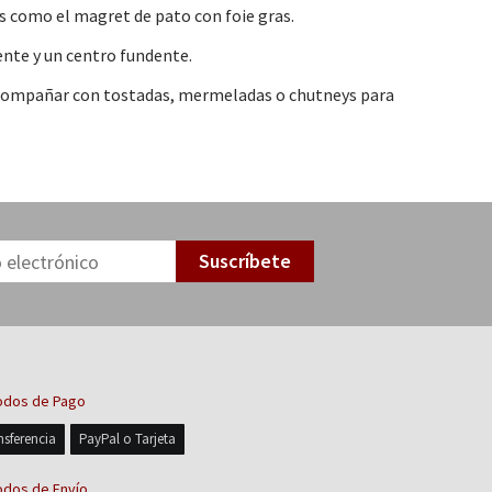
les como el magret de pato con foie gras.
ente y un centro fundente.
e acompañar con tostadas, mermeladas o chutneys para
Suscríbete
dos de Pago
nsferencia
PayPal o Tarjeta
dos de Envío