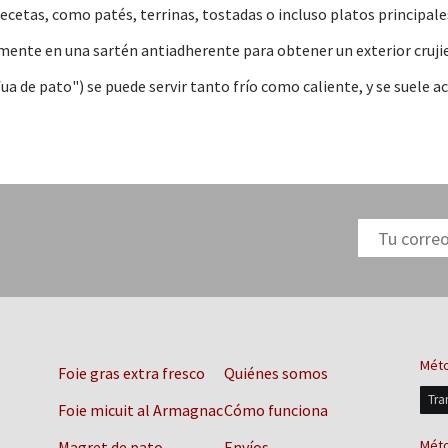
de recetas, como patés, terrinas, tostadas o incluso platos principa
emente en una sartén antiadherente para obtener un exterior cruji
fua de pato") se puede servir tanto frío como caliente, y se suel
Méto
Foie gras extra fresco
Quiénes somos
Tra
Foie micuit al Armagnac
Cómo funciona
Méto
Magret de pato
Envíos