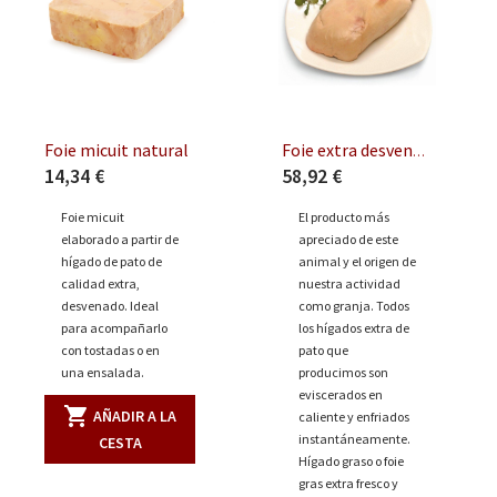
Foie micuit natural
Foie extra desvenado
14,34 €
58,92 €
Foie micuit
El producto más
elaborado a partir de
apreciado de este
hígado de pato de
animal y el origen de
calidad extra,
nuestra actividad
desvenado. Ideal
como granja. Todos
para acompañarlo
los hígados extra de
con tostadas o en
pato que
una ensalada.
producimos son
eviscerados en
shopping_cart
AÑADIR A LA
caliente y enfriados
instantáneamente.
CESTA
Hígado graso o foie
gras extra fresco y