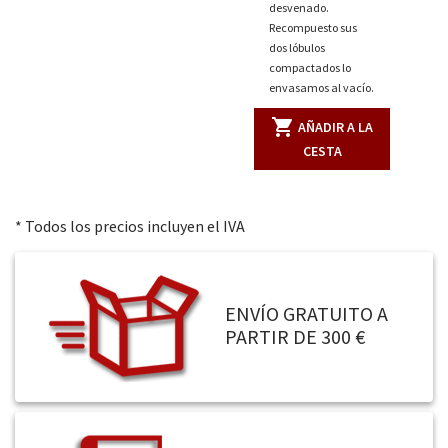
desvenado.
Recompuesto sus
dos lóbulos
compactados lo
envasamos al vacío.
shopping_cart
AÑADIR A LA
CESTA
* Todos los precios incluyen el IVA
ENVÍO GRATUITO A
PARTIR DE 300 €