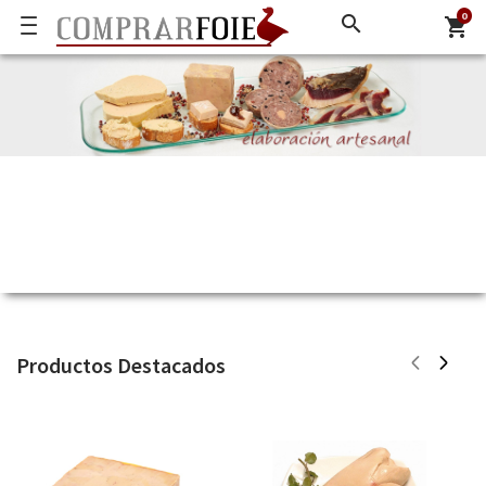
0
search
shopping_cart
Productos Destacados